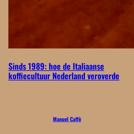
Sinds 1989: hoe de Italiaanse
koffiecultuur Nederland veroverde
Manuel Caffè